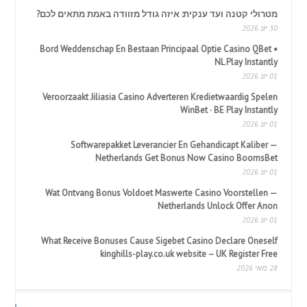
מטרולי קטנה ועד ענקית: איזה גודל מזוודה באמת מתאים לכם?
30 יונ 2026
Bord Weddenschap En Bestaan Principaal Optie Casino QBet •
NL Play Instantly
01 יונ 2026
Veroorzaakt Jiliasia Casino Adverteren Kredietwaardig Spelen
WinBet · BE Play Instantly
01 יונ 2026
Softwarepakket Leverancier En Gehandicapt Kaliber —
Netherlands Get Bonus Now Casino BoomsBet
01 יונ 2026
Wat Ontvang Bonus Voldoet Maswerte Casino Voorstellen —
Netherlands Unlock Offer Anon
01 יונ 2026
What Receive Bonuses Cause Sigebet Casino Declare Oneself
kinghills-play.co.uk website – UK Register Free
28 מאי 2026