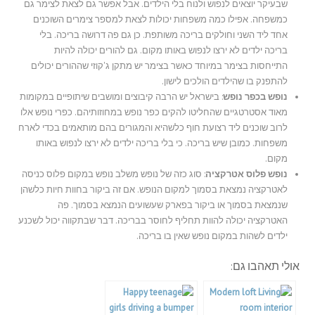
שבעיקר יוצאים לנפוש ולנוח בלי הילדים. אבל אפשר גם לצאת לצימר גם
כמשפחה. אפילו כמה משפחות יכולות לצאת למספר צימרים השוכנים
אחד ליד השני וחולקים בריכה משותפת. כן גם פה דרושה בריכה. בלי
בריכה ילדים לא ירצו לנפוש באותו מקום. גם להורים יכולה להיות
התייחסות בצימר במיוחד כאשר בצימר יש מתקן ג'קוזי שההורים יכולים
להתפנק בו שהילדים הולכים לישון.
נופש בכפר
נופש
: בישראל יש הרבה קיבוצים ומושבים שיתופיים במקומות
מאוד אסטרטגיים שהחליטו להקים כפר נופש במחוזותיהם. כפרי נופש אלו
לרוב שוכנים ליד רצועת חוף כלשהיא והמגורים בהם מותאמים בכדי לארח
משפחות. כמובן שיש בריכה. כי בלי בריכה ילדים לא ירצו לנפוש באותו
מקום.
נופש פלוס אטרקציה
: סוג כזה של נופש משלב נופש במקום פלוס כניסה
לאטרקציה נמצאת בסמוך למקום הנופש. אם זה ביקור בחוות חיות כלשהן
שנמצאת בסמוך או ביקור בפארק שעשועים הנמצא בסמוך. פה
האטרקציה יכולה להוות תחליף לחוסר בבריכה. דבר שבתקווה יכול לשכנע
ילדים לשהות במקום נופש שאין בו בריכה.
אולי תאהבו גם: