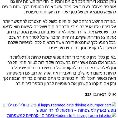
ניתן למצוא דירות מכל הסוגים והמינים
.
הדירות השונות יהוו גם
אופציה מעולה בעבור אלו מכם אשר אינם בטוחים בכך שהם רוצים
להוציא סכומי עתק של כסף על דירה יוקרתית טיפוסית
.
בעזרת ההיצע הנרחב שקיים היום בשוק לא תצטרכו להתפשר יותר
על דירה זולה או יקרה מידי
.
הדבר היחיד שעליכם לעשות הוא לדאוג
לכך שתשיגו את הדירה וזאת לאחר שתבחנו באופן מספיק נרחב
את היצע הדירות שקיים
.
זה יהיה הדבר שיוכל לסדר את ראשכם
בכל הנוגע לכך שתמצאו דירה אשר תתאים לכם ולציפיות שלכם
למשך כל תקופת זמן בה תהיו מעוניינים
.
באופן כללי ניתן לומר כי דירות הנופש יכולות להיות אידיאליות הן
בעבור אלו מכם אשר ירצו בהשכרה של דירות לטווח הזמן הקצר
והן לאלה שירצו בדירה לתקופה של חודשים
.
דירת נופש יכולה
להיות המקום המושלם בו תעבירו את הקיץ הקרוב עם המשפחה
וזאת כאשר תוכלו להיות בטוחים כי אתם בוחרים בדירה הנכונה אך
ורק אם תיקחו בחשבון את האופציה לבחון מספר דירות רב
.
אולי תאהבו גם:
נופש בחו"ל עם ילדים
נופש בארץ למשפחות – הוראות להורה הנופש
צימרים יוקרתיים למשפחות