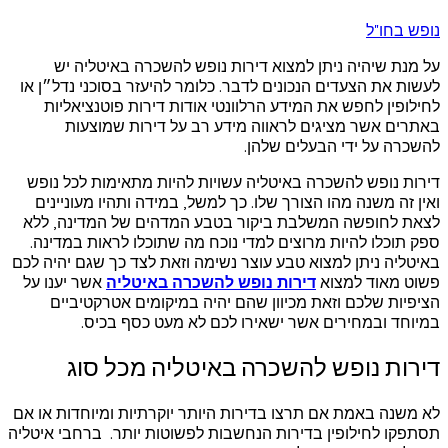
נופש בחו"ל
על מנת שיהיה ניתן למצוא דירות נופש להשכרה באיטליה יש
לעשות את הצעדים הנכונים לדבר
.
כלומר להיעזר בסוכני נדל״ן או
לחילופין לחפש את המידע הרלוונטי אודות דירות פוטנציאליות
באתרים אשר מציגים לראווה מידע רב על דירות שמוצעות
להשכרה על ידי הבעלים שלהן
.
דירות נופש להשכרה באיטליה עשויות להיות מתאימות לכל נופש
ואין זה משנה מהו הצורך שלו
.
כך למשל
,
במידה ותהיו מעוניינים
לצאת לחופשה המשלבת ביקור בטבע המדהים של המדינה
,
ללא
ספק תוכלו להיות מרוצים למדי נוכח מה שתוכלו לראות במדינה
.
באיטליה ניתן למצוא טבע עוצר נשימה וזאת לצד כך שגם יהיה לכם
פשוט מאוד למצוא
דירות נופש להשכרה באיטליה
אשר יענו על
הציפיות שלכם וזאת מכיוון שהם יהיה במיקומים אטרקטיביים
במיוחד ובמחירים אשר ישאירו לכם לא מעט כסף בכיס
.
דירות נופש להשכרה באיטליה מכל סוג
לא משנה באמת אם תרצו בדירות היותר יוקרתיות ומיוחדות או אם
תסתפקו לחילופין בדירות הנחשבות לפשוטות יותר
.
ברחבי איטליה