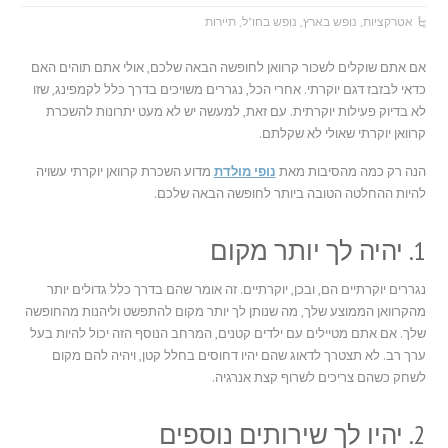
אטרקציות
,
נופש בארץ
,
נופש בחו"ל
,
תיירות
אם אתם שוקלים לשכור קרוואן לחופשה הבאה שלכם, אולי אתם תוהים האם
כדאי לבזבז דגם יוקרתי. אחרי הכל, נגררים משויכים בדרך כלל לקמפינג, שזו
לא בדיוק פעילות יוקרתית. עם זאת, למעשה יש לא מעט יתרונות להשכרת
קרוואן יוקרתי שאולי לא שקלתם.
הנה רק כמה מהסיבות מאת
נופי מולדת
מדוע השכרת קרוואן יוקרתי עשויה
להיות ההחלטה הטובה ביותר לחופשה הבאה שלכם.
1. יהיה לך יותר מקום
נגררים יוקרתיים הם, ובכן, יוקרתיים. זה אומר שהם בדרך כלל גדולים יותר
מהקרוואן הממוצע שלך, מה שנותן לך יותר מקום להתפשט וליהנות מהחופשה
שלך. אם אתם מטיילים עם ילדים קטנים, המרחב הנוסף הזה יכול להיות בעל
ערך רב. לא תצטרך לדאוג שהם יהיו דחוסים בחלל קטן, ויהיה להם מקום
לשחק כשהם צריכים לשרוף קצת אנרגיה.
2. יהיו לך שירותים נוספים